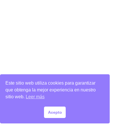
Este sitio web utiliza cookies para garantizar
que obtenga la mejor experiencia en nuestro
sitio web.
Leer más
Acepto