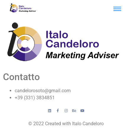
Contatto
candelorosoto@gmail.com
+39 (331) 3834851
© 2022 Created with Italo Candeloro