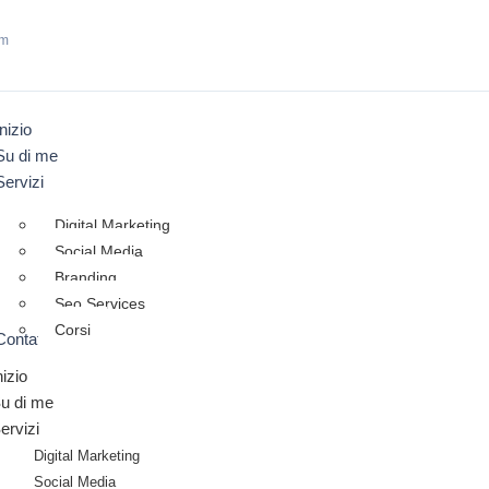
om
Inizio
Su di me
Servizi
Digital Marketing
Social Media
Branding
Seo Services
Corsi
Contatto
nizio
u di me
ervizi
Digital Marketing
Social Media