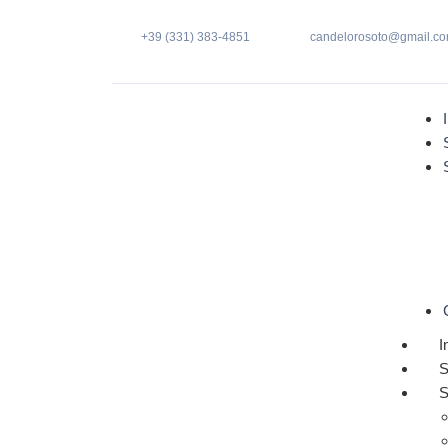
+39 (331) 383-4851
candelorosoto@gmail.c
I
S
S