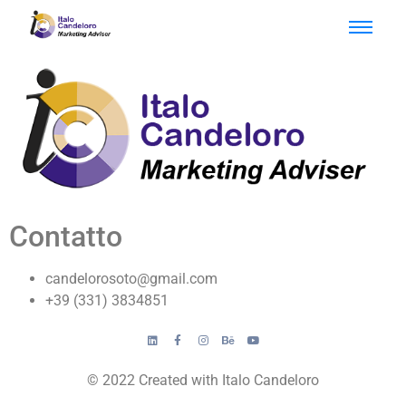
Contatto
candelorosoto@gmail.com
+39 (331) 3834851
© 2022 Created with Italo Candeloro