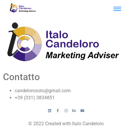
Contatto
candelorosoto@gmail.com
+39 (331) 3834851
© 2022 Created with Italo Candeloro