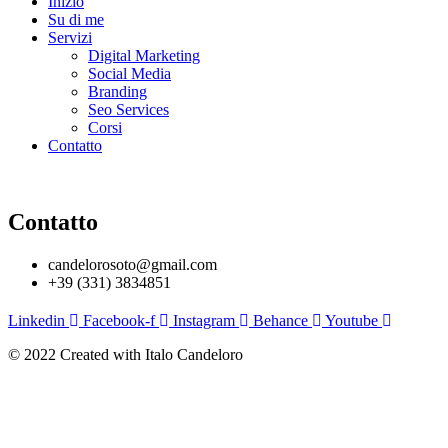
Inizio
Su di me
Servizi
Digital Marketing
Social Media
Branding
Seo Services
Corsi
Contatto
Contatto
candelorosoto@gmail.com
+39 (331) 3834851
Linkedin
Facebook-f
Instagram
Behance
Youtube
© 2022 Created with Italo Candeloro