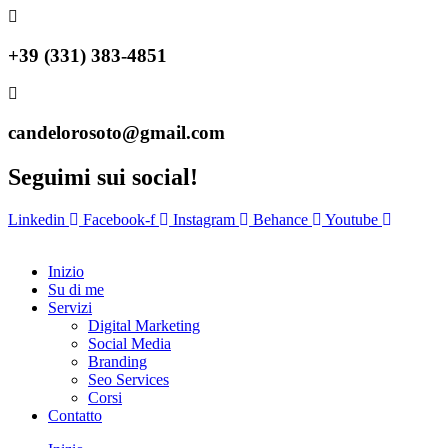
+39 (331) 383-4851
candelorosoto@gmail.com
Seguimi sui social!
Linkedin
Facebook-f
Instagram
Behance
Youtube
Inizio
Su di me
Servizi
Digital Marketing
Social Media
Branding
Seo Services
Corsi
Contatto