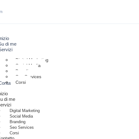
om
Inizio
Su di me
Servizi
Digital Marketing
Social Media
Branding
Seo Services
Corsi
Contatto
nizio
u di me
ervizi
Digital Marketing
Social Media
Branding
Seo Services
Corsi
ontatto