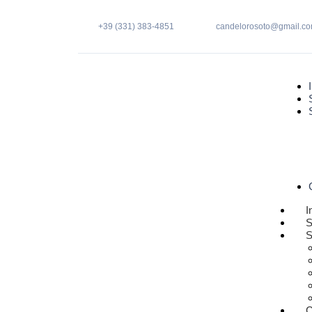
+39 (331) 383-4851
candelorosoto@gmail.c
I
S
S
C