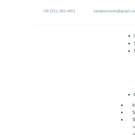
+39 (331) 383-4851
candelorosoto@gmail.c
I
S
S