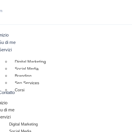
om
Inizio
Su di me
Servizi
Digital Marketing
Social Media
Branding
Seo Services
Corsi
Contatto
nizio
u di me
ervizi
Digital Marketing
Social Media