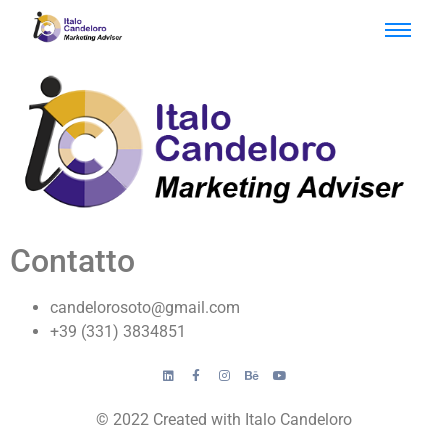
Contatto
candelorosoto@gmail.com
+39 (331) 3834851
© 2022 Created with Italo Candeloro