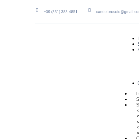
+39 (331) 383-4851
candelorosoto@gmail.c
I
S
S
C