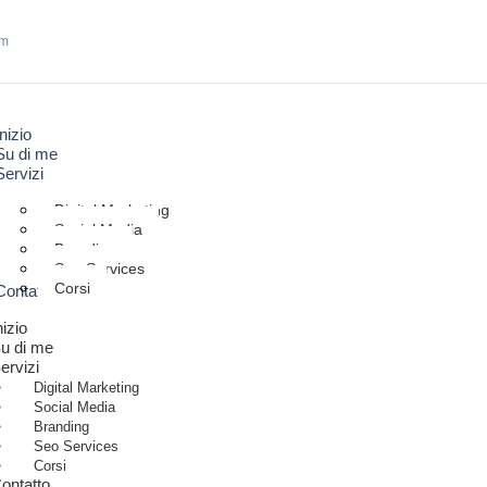
om
Inizio
Su di me
Servizi
Digital Marketing
Social Media
Branding
Seo Services
Corsi
Contatto
nizio
u di me
ervizi
Digital Marketing
Social Media
Branding
Seo Services
Corsi
ontatto