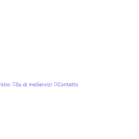
nizio
Su di me
Servizi
Contatto