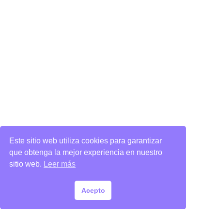
Este sitio web utiliza cookies para garantizar
que obtenga la mejor experiencia en nuestro
sitio web.
Leer más
Acepto