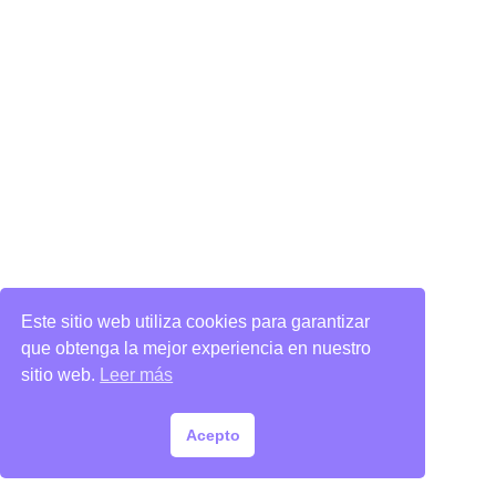
Este sitio web utiliza cookies para garantizar
que obtenga la mejor experiencia en nuestro
sitio web.
Leer más
Acepto