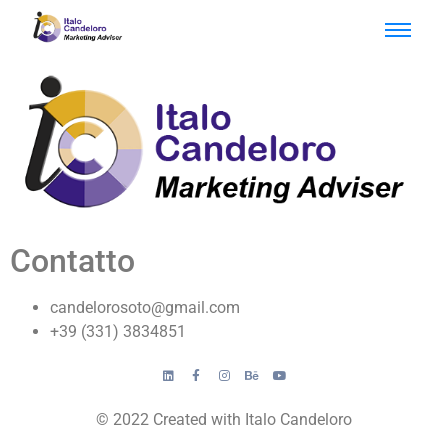
Contatto
candelorosoto@gmail.com
+39 (331) 3834851
© 2022 Created with Italo Candeloro