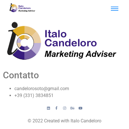
Contatto
candelorosoto@gmail.com
+39 (331) 3834851
© 2022 Created with Italo Candeloro