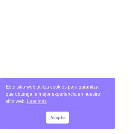
Este sitio web utiliza cookies para garantizar
que obtenga la mejor experiencia en nuestro
sitio web.
Leer más
Acepto