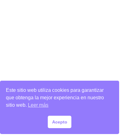
Este sitio web utiliza cookies para garantizar
que obtenga la mejor experiencia en nuestro
sitio web.
Leer más
Acepto