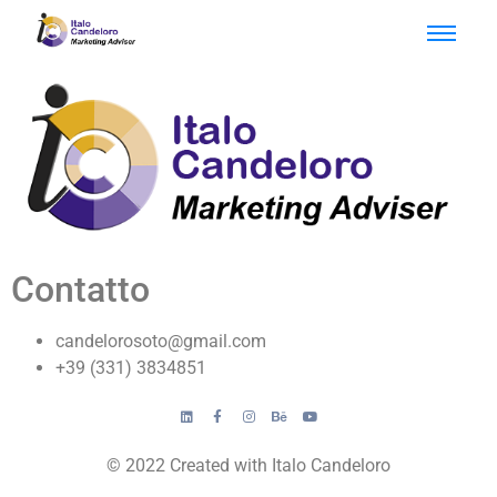
Contatto
candelorosoto@gmail.com
+39 (331) 3834851
© 2022 Created with Italo Candeloro